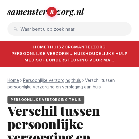
samenster
zorg.nl
R
Waar bent u op zoek naar
HOME
THUISZORG
MANTELZORG
PERSOONLIJKE VERZORGI…
HUISHOUDELIJKE HULP
MEDISCHE
ONDERSTEUNING VOOR MA…
Home
›
Persoonlijke verzorging thuis
› Verschil tussen
persoonlijke verzorging en verpleging aan huis
PERSOONLIJKE VERZORGING THUIS
Verschil tussen
persoonlijke
verzorging en