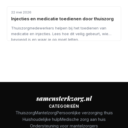
MEDISCHE ZORG AAN HUIS
22 mei 2026
Injecties en medicatie toedienen door thuiszorg
Thuiszorgmedewerkers helpen bij het toedienen van
medicatie en injecties. Lees hoe dit veilig gebeurt, wie
bevoegd is en waar je op moet letten.
samensterkzorg.nl
CATEGORIEËN
Thuiszorg
Mantelzorg
Persoonlijke verzorging thuis
Huishoudelijke hulp
Medische zorg aan huis
Ondersteuning voor mantelzorgers