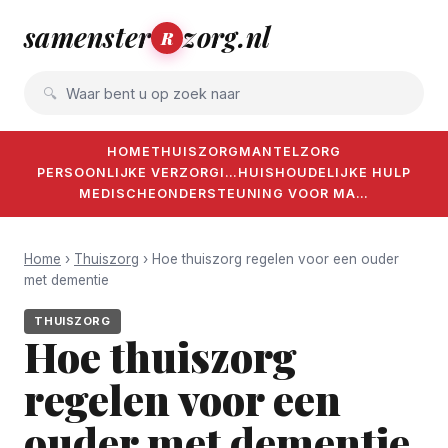
samenster
zorg.nl
R
Waar bent u op zoek naar
HOME
THUISZORG
MANTELZORG
PERSOONLIJKE VERZORGI…
HUISHOUDELIJKE HULP
MEDISCHE
ONDERSTEUNING VOOR MA…
Home
›
Thuiszorg
› Hoe thuiszorg regelen voor een ouder
met dementie
THUISZORG
Hoe thuiszorg
regelen voor een
ouder met dementie