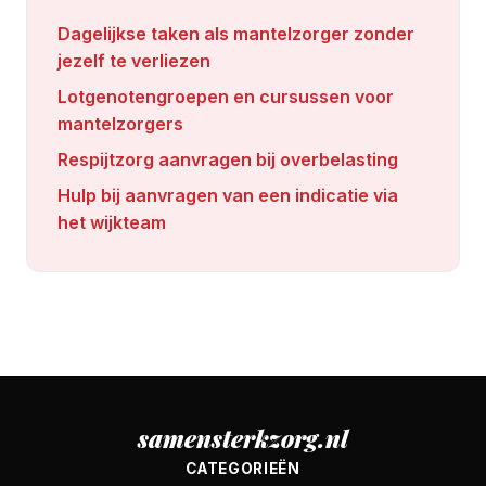
Dagelijkse taken als mantelzorger zonder
jezelf te verliezen
Lotgenotengroepen en cursussen voor
mantelzorgers
Respijtzorg aanvragen bij overbelasting
Hulp bij aanvragen van een indicatie via
het wijkteam
samensterkzorg.nl
CATEGORIEËN