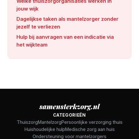
Welke thuiszorgorganisaties werken in
jouw wijk
Dagelijkse taken als mantelzorger zonder
jezelf te verliezen
Hulp bij aanvragen van een indicatie via
het wijkteam
samensterkzorg.nl
CATEGORIEËN
Thuiszorg
Mantelzorg
Persoonlijke verzorging thuis
Huishoudelijke hulp
Medische zorg aan huis
Ondersteuning voor mantelzorgers