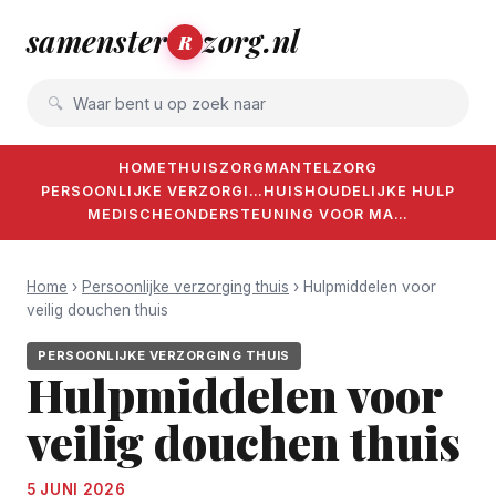
samenster
zorg.nl
R
Waar bent u op zoek naar
HOME
THUISZORG
MANTELZORG
PERSOONLIJKE VERZORGI…
HUISHOUDELIJKE HULP
MEDISCHE
ONDERSTEUNING VOOR MA…
Home
›
Persoonlijke verzorging thuis
› Hulpmiddelen voor
veilig douchen thuis
PERSOONLIJKE VERZORGING THUIS
Hulpmiddelen voor
veilig douchen thuis
5 JUNI 2026