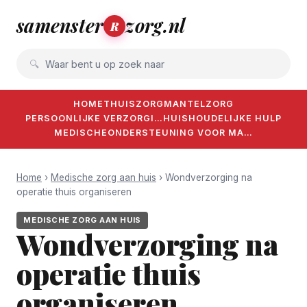
samenster
zorg.nl
R
Waar bent u op zoek naar
HOME
THUISZORG
MANTELZORG
PERSOONLIJKE VERZORGI…
HUISHOUDELIJKE HULP
MEDISCHE
ONDERSTEUNING VOOR MA…
Home
›
Medische zorg aan huis
› Wondverzorging na
operatie thuis organiseren
MEDISCHE ZORG AAN HUIS
Wondverzorging na
operatie thuis
organiseren